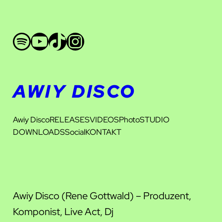
Zum
Inhalt
Spotify
Youtube
TikTok
Instagram
springen
AWIY DISCO
Awiy Disco
RELEASES
VIDEOS
Photo
STUDIO
DOWNLOADS
Social
KONTAKT
Awiy Disco (Rene Gottwald) – Produzent,
Komponist, Live Act, Dj