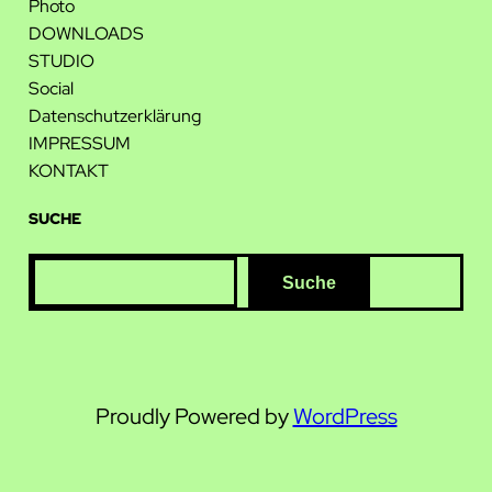
Photo
DOWNLOADS
STUDIO
Social
Datenschutzerklärung
IMPRESSUM
KONTAKT
SUCHE
S
Suche
e
a
r
c
Proudly Powered by
WordPress
h